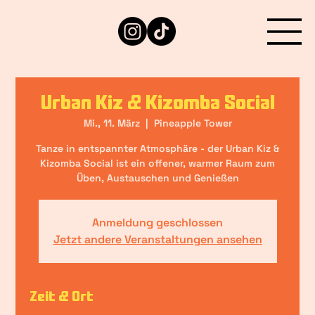
Urban Kiz & Kizomba Social
Mi., 11. März
  |  
Pineapple Tower
Tanze in entspannter Atmosphäre - der Urban Kiz &
Kizomba Social ist ein offener, warmer Raum zum
Üben, Austauschen und Genießen
Anmeldung geschlossen
Jetzt andere Veranstaltungen ansehen
Zeit & Ort