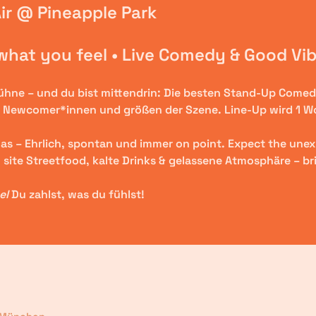
r @ Pineapple Park
 what you feel • Live Comedy & Good Vib
Bühne – und du bist mittendrin: Die besten Stand-Up Come
. Newcomer*innen und größen der Szene. Line-Up wird 1 W
mas – Ehrlich, spontan und immer on point. Expect the une
site 
Streetfood, kalte Drinks & gelassene Atmosphäre – bri
l 
Du zahlst, was du fühlst!