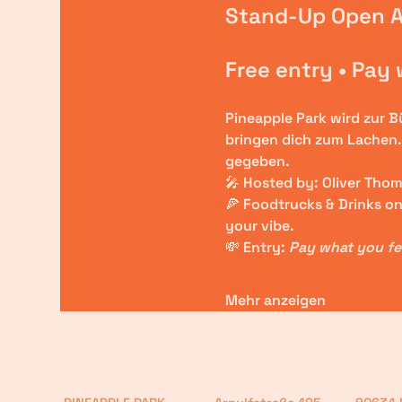
Stand-Up Open Ai
Free entry • Pay
Pineapple Park wird zur 
bringen dich zum Lachen
gegeben.
🎤 
Hosted by:
 Oliver Tho
🍕 
Foodtrucks & Drinks on 
your vibe.
💸 
Entry:
Pay what you fee
Mehr anzeigen