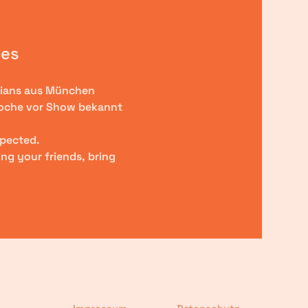
es 
dians aus München 
oche vor Show bekannt 
xpected.
ng your friends, bring 