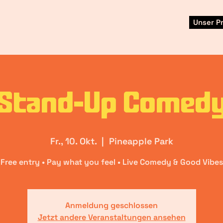
Unser 
Stand-Up Comed
Fr., 10. Okt.
  |  
Pineapple Park
Free entry • Pay what you feel • Live Comedy & Good Vibes
Anmeldung geschlossen
Jetzt andere Veranstaltungen ansehen