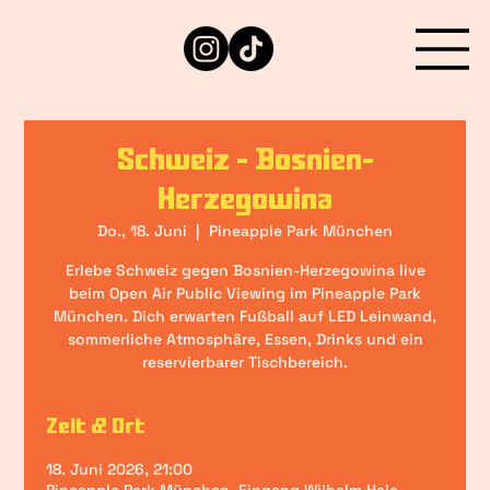
Schweiz - Bosnien-
Herzegowina
Do., 18. Juni
  |  
Pineapple Park München
Erlebe Schweiz gegen Bosnien-Herzegowina live
beim Open Air Public Viewing im Pineapple Park
München. Dich erwarten Fußball auf LED Leinwand,
sommerliche Atmosphäre, Essen, Drinks und ein
reservierbarer Tischbereich.
Zeit & Ort
18. Juni 2026, 21:00