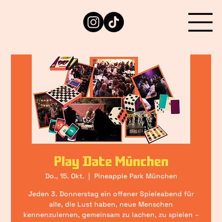
Play Date München
Do., 15. Okt.
  |  
Pineapple Park München
Jeden 3. Donnerstag ein offener Spieleabend für
alle, die Lust haben, neue Menschen
kennenzulernen, gemeinsam zu lachen, zu spielen –