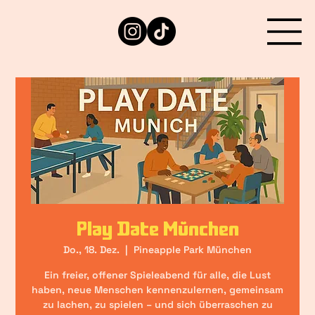
Play Date München
Do., 18. Dez.
  |  
Pineapple Park München
Ein freier, offener Spieleabend für alle, die Lust
haben, neue Menschen kennenzulernen, gemeinsam
zu lachen, zu spielen – und sich überraschen zu