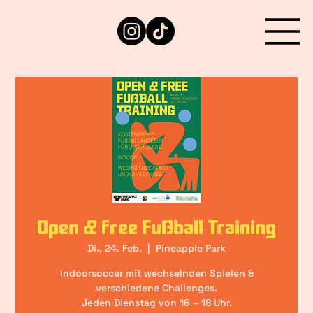
Open & free Fußball Training
Di., 24. Feb.
  |  
Pineapple Park
Indoorsoccer mit wechselnden Spielen &
verschiedene Challenges.
Jeden Dienstag von 16 – 18 Uhr.