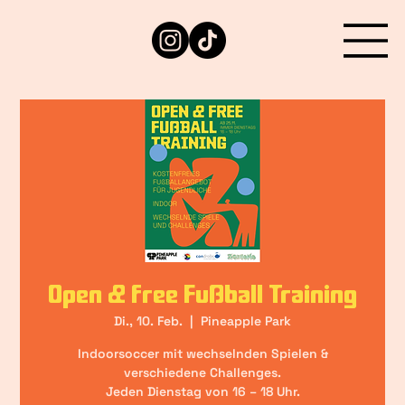
Open & free Fußball Training
Di., 10. Feb.
  |  
Pineapple Park
Indoorsoccer mit wechselnden Spielen &
verschiedene Challenges.
Jeden Dienstag von 16 – 18 Uhr.