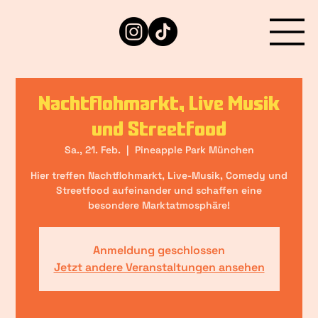
Nachtflohmarkt, Live Musik
und Streetfood
Sa., 21. Feb.
  |  
Pineapple Park München
Hier treffen Nachtflohmarkt, Live-Musik, Comedy und
Streetfood aufeinander und schaffen eine
besondere Marktatmosphäre!
Anmeldung geschlossen
Jetzt andere Veranstaltungen ansehen