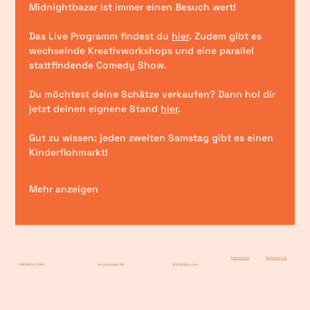
Midnightbazar ist immer einen Besuch wert!
Das
 Live Programm
 findest du 
hier
. Zudem gibt es 
wechselnde Kreativworkshops und eine parallel 
stattfindende Comedy Show.
Du möchtest deine Schätze verkaufen? Dann hol dir 
jetzt deinen eignene Stand 
hier
. 
Gut zu wissen: jeden zweiten Samstag gibt es einen 
Kinderflohmarkt!
Mehr anzeigen
Impressum
Datenschutz
PINEAPPLE PARK
Arnulfstraße 195
80634 München