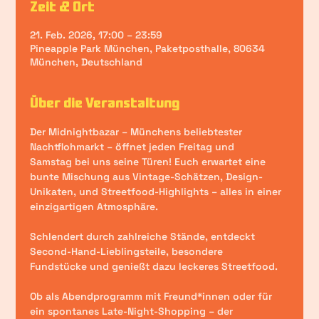
Zeit & Ort
21. Feb. 2026, 17:00 – 23:59
Pineapple Park München, Paketposthalle, 80634
München, Deutschland
Über die Veranstaltung
Der 
Midnightbazar
 – Münchens beliebtester 
Nachtflohmarkt – öffnet 
jeden Freitag und 
Samstag
 bei uns seine Türen! Euch erwartet eine 
bunte Mischung aus 
Vintage-Schätzen
, 
Design-
Unikaten
, und 
Streetfood-Highlights
 – alles in einer 
einzigartigen Atmosphäre.
Schlendert durch zahlreiche Stände, entdeckt 
Second-Hand-Lieblingsteile
, 
besondere 
Fundstücke
 und genießt dazu 
leckeres Streetfood
.
Ob als Abendprogramm mit Freund*innen oder für 
ein spontanes 
Late-Night-Shopping
 – der 