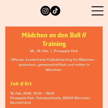
Mädchen an den Ball //
Training
Mi., 18. Feb.
  |  
Pineapple Park
Offenes, kostenfreies Fußballtraining für Mädchen –
spielerisch, gemeinschaftlich und mitten in
München.
Zeit & Ort
18. Feb. 2026, 15:00 – 18:00
Pineapple Park, Paketposthalle, 80634 München,
Deutschland