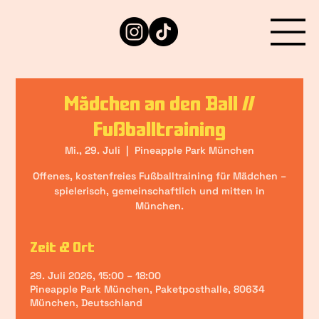
Mädchen an den Ball //
Fußballtraining
Mi., 29. Juli
  |  
Pineapple Park München
Offenes, kostenfreies Fußballtraining für Mädchen –
spielerisch, gemeinschaftlich und mitten in
München.
Zeit & Ort
29. Juli 2026, 15:00 – 18:00
Pineapple Park München, Paketposthalle, 80634
München, Deutschland