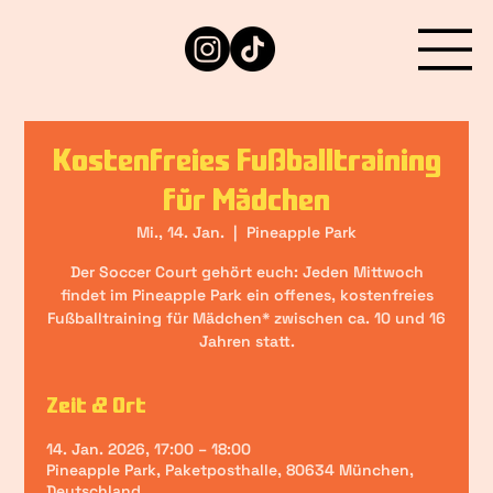
Kostenfreies Fußballtraining
für Mädchen
Mi., 14. Jan.
  |  
Pineapple Park
Der Soccer Court gehört euch: Jeden Mittwoch
findet im Pineapple Park ein offenes, kostenfreies
Fußballtraining für Mädchen* zwischen ca. 10 und 16
Jahren statt.
Zeit & Ort
14. Jan. 2026, 17:00 – 18:00
Pineapple Park, Paketposthalle, 80634 München,
Deutschland