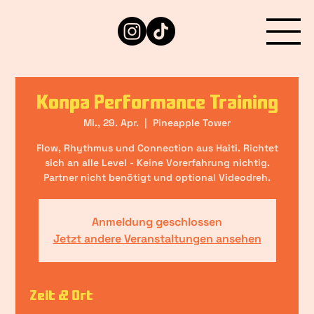
Konpa Performance Training
Mi., 29. Apr.
  |  
Pineapple Tower
Flow, Rhythmus und Connection aus Haiti. Richtet
sich an alle Level - Keine Vorerfahrung nichtig.
Partner nicht benötigt und optional Videodreh.
Anmeldung geschlossen
Jetzt andere Veranstaltungen ansehen
Zeit & Ort