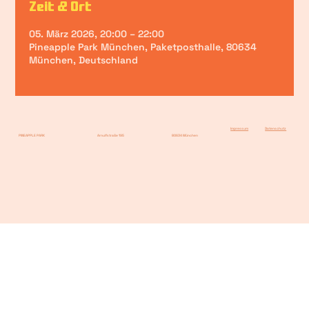
Zeit & Ort
05. März 2026, 20:00 – 22:00
Pineapple Park München, Paketposthalle, 80634
München, Deutschland
Impressum
Datenschutz
PINEAPPLE PARK
Arnulfstraße 195
80634 München