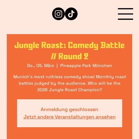
Jungle Roast: Comedy Battle
// Round 2
Do., 05. März
  |  
Pineapple Park München
Munich’s most ruthless comedy show! Monthly roast
battles judged by the audience. Who will be the
2026 Jungle Roast Champion?
Anmeldung geschlossen
Jetzt andere Veranstaltungen ansehen