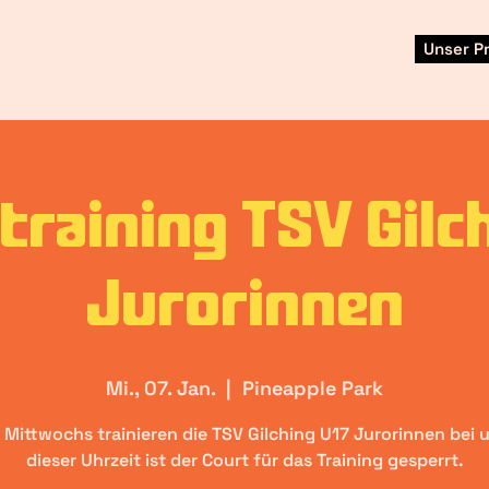
Unser 
training TSV Gilc
Jurorinnen
Mi., 07. Jan.
  |  
Pineapple Park
Mittwochs trainieren die TSV Gilching U17 Jurorinnen bei 
dieser Uhrzeit ist der Court für das Training gesperrt.