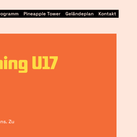
Programm
Pineapple Tower
Geländeplan
Kontakt
hing U17
uns. Zu