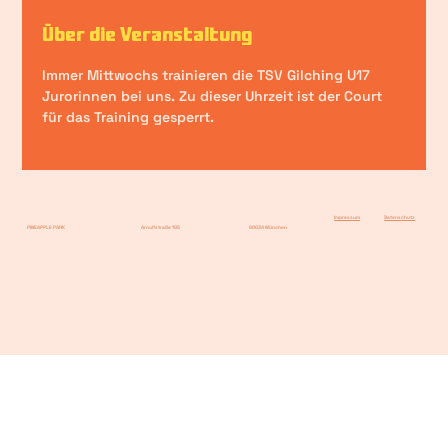
Über die Veranstaltung
Immer Mittwochs trainieren die TSV Gilching U17 
Jurorinnen bei uns. Zu dieser Uhrzeit ist der Court 
für das Training gesperrt.
Impressum
Datenschutz
PINEAPPLE PARK
Arnulfstraße 195
80634 München