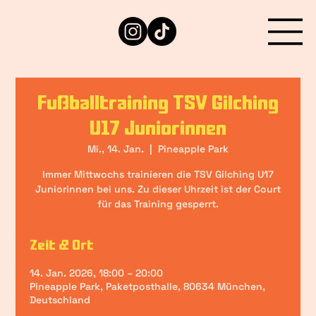
Fußballtraining TSV Gilching
U17 Juniorinnen
Mi., 14. Jan.
  |  
Pineapple Park
Immer Mittwochs trainieren die TSV Gilching U17
Juniorinnen bei uns. Zu dieser Uhrzeit ist der Court
für das Training gesperrt.
Zeit & Ort
14. Jan. 2026, 18:00 – 20:00
Pineapple Park, Paketposthalle, 80634 München,
Deutschland