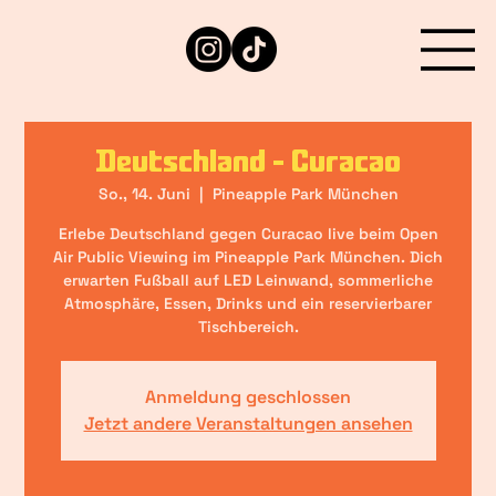
Deutschland - Curacao
So., 14. Juni
  |  
Pineapple Park München
Erlebe Deutschland gegen Curacao live beim Open
Air Public Viewing im Pineapple Park München. Dich
erwarten Fußball auf LED Leinwand, sommerliche
Atmosphäre, Essen, Drinks und ein reservierbarer
Tischbereich.
Anmeldung geschlossen
Jetzt andere Veranstaltungen ansehen