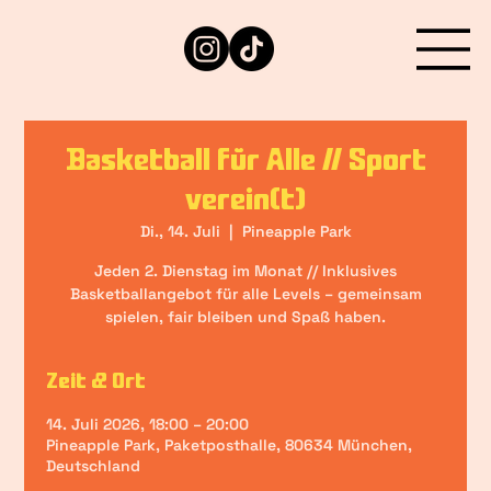
Basketball für Alle // Sport
verein(t)
Di., 14. Juli
  |  
Pineapple Park
Jeden 2. Dienstag im Monat // Inklusives
Basketballangebot für alle Levels – gemeinsam
spielen, fair bleiben und Spaß haben.
Zeit & Ort
14. Juli 2026, 18:00 – 20:00
Pineapple Park, Paketposthalle, 80634 München,
Deutschland