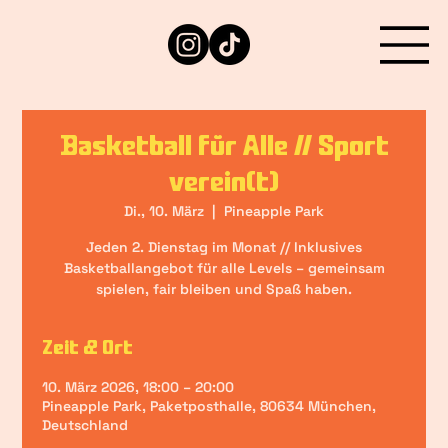
Basketball für Alle // Sport
verein(t)
Di., 10. März
  |  
Pineapple Park
Jeden 2. Dienstag im Monat // Inklusives
Basketballangebot für alle Levels – gemeinsam
spielen, fair bleiben und Spaß haben.
Zeit & Ort
10. März 2026, 18:00 – 20:00
Pineapple Park, Paketposthalle, 80634 München,
Deutschland