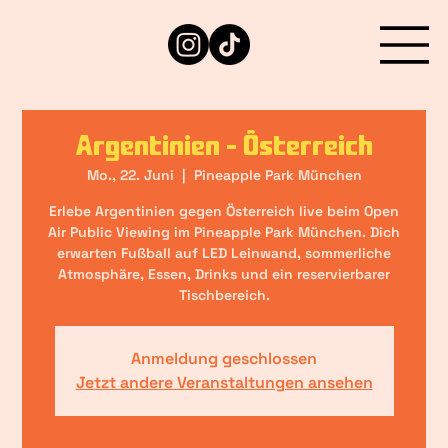
Argentinien - Österreich
Mo., 22. Juni
  |  
Pineapple Park München
Erlebe Argentinien gegen Österreich live beim Open
Air Public Viewing im Pineapple Park München. Dich
erwarten Fußball auf LED Leinwand, sommerliche
Atmosphäre, Essen, Drinks und ein reservierbarer
Tischbereich.
Anmeldung geschlossen
Jetzt andere Veranstaltungen ansehen