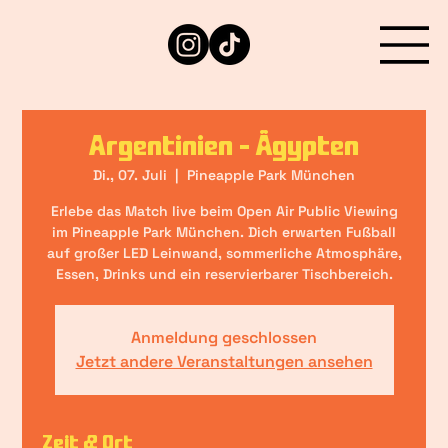
Argentinien - Ägypten
Di., 07. Juli
  |  
Pineapple Park München
Erlebe das Match live beim Open Air Public Viewing
im Pineapple Park München. Dich erwarten Fußball
auf großer LED Leinwand, sommerliche Atmosphäre,
Essen, Drinks und ein reservierbarer Tischbereich.
Anmeldung geschlossen
Jetzt andere Veranstaltungen ansehen
Zeit & Ort